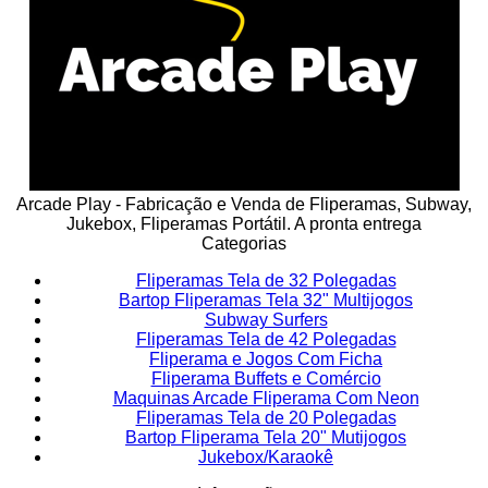
Arcade Play - Fabricação e Venda de Fliperamas, Subway,
Jukebox, Fliperamas Portátil. A pronta entrega
Categorias
Fliperamas Tela de 32 Polegadas
Bartop Fliperamas Tela 32" Multijogos
Subway Surfers
Fliperamas Tela de 42 Polegadas
Fliperama e Jogos Com Ficha
Fliperama Buffets e Comércio
Maquinas Arcade Fliperama Com Neon
Fliperamas Tela de 20 Polegadas
Bartop Fliperama Tela 20" Mutijogos
Jukebox/Karaokê