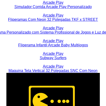
Arcade Play
Simulador Corrida Arcade Play Personalizado
Arcade Play
Fliperamas Com Neon 32 Polegadas TKF x STREET
Arcade Play
ama Personalizado com Sistema Profissional de Jogos e Luz d
Arcade Play
Fliperama Infantil Arcade Baby Multijogos
Arcade Play
Subway Surfers
Arcade Play
Maquina Tela Vertical 32 Polegadas SNC Com Neon