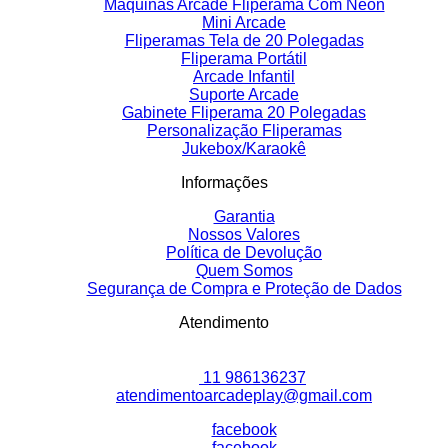
Maquinas Arcade Fliperama Com Neon
Mini Arcade
Fliperamas Tela de 20 Polegadas
Fliperama Portátil
Arcade Infantil
Suporte Arcade
Gabinete Fliperama 20 Polegadas
Personalização Fliperamas
Jukebox/Karaokê
Informações
Garantia
Nossos Valores
Política de Devolução
Quem Somos
Segurança de Compra e Proteção de Dados
Atendimento
11 986136237
atendimentoarcadeplay@gmail.com
facebook
facebook