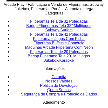
Arcade Play - Fabricação e Venda de Fliperamas, Subway,
Jukebox, Fliperamas Portátil. A pronta entrega
Categorias
Fliperamas Tela de 32 Polegadas
Bartop Fliperamas Tela 32" Multijogos
Subway Surfers
Fliperamas Tela de 42 Polegadas
Fliperama e Jogos Com Ficha
Fliperama Buffets e Comércio
Maquinas Arcade Fliperama Com Neon
Fliperamas Tela de 20 Polegadas
Bartop Fliperama Tela 20" Mutijogos
Jukebox/Karaokê
Informações
Garantia
Nossos Valores
Política de Devolução
Quem Somos
Segurança de Compra e Proteção de Dados
Atendimento